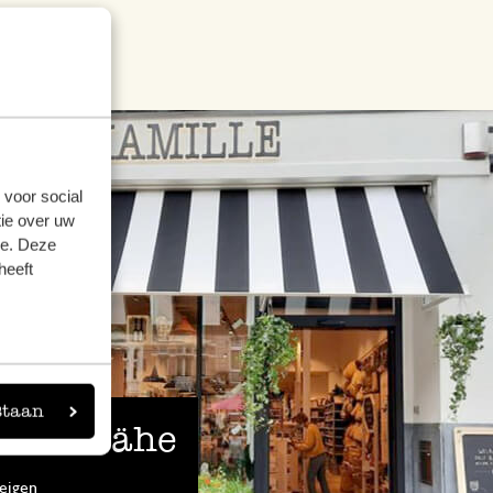
 voor social
ie over uw
se. Deze
heeft
staan
 der Nähe
eigen