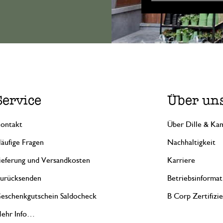
Service
Über un
ontakt
Über Dille & Kam
äufige Fragen
Nachhaltigkeit
ieferung und Versandkosten
Karriere
urücksenden
Betriebsinformat
eschenkgutschein Saldocheck
B Corp Zertifizi
ehr Info…