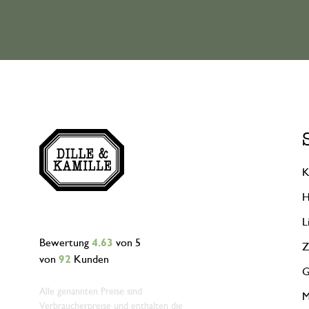
K
H
L
Bewertung
4.63
von 5
Z
von
92
Kunden
G
Alle genannten Preise sind
M
Verbraucherpreise und enthalten die