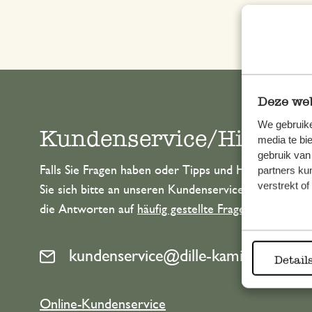
Deze web
We gebruike
Kundenservice/Hilfe
media te bi
gebruik van
partners ku
Falls Sie Fragen haben oder Tipps und Hilfe brauche
verstrekt o
Sie sich bitte an unseren Kundenservice. Oder lesen 
die Antworten auf
häufig gestellte Fragen
.
kundenservice@dille-kamille.at
Detail
Online-Kundenservice