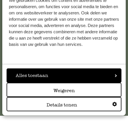
We gebruiken cookies om content en advertenties te
personaliseren, om functies voor social media te bieden en
om ons websiteverkeer te analyseren. Ook delen we
informatie over uw gebruik van onze site met onze partners
Kundenservice/Hilfe
voor social media, adverteren en analyse. Deze partners
kunnen deze gegevens combineren met andere informatie
Falls Sie Fragen haben oder Tipps und Hilfe brauchen, wenden
die u aan ze heeft verstrekt of die ze hebben verzameld op
basis van uw gebruik van hun services.
Sie sich bitte an unseren Kundenservice. Oder lesen Sie hier
die Antworten auf
häufig gestellte Fragen
.
kundenservice@dille-kamille.at
Alles toestaan
Online-Kundenservice
Weigeren
Details tonen