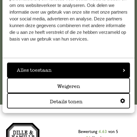
Kundenservice/Hilfe
om ons websiteverkeer te analyseren. Ook delen we
informatie over uw gebruik van onze site met onze partners
voor social media, adverteren en analyse. Deze partners
Falls Sie Fragen haben oder Tipps und Hilfe brauchen, wenden
kunnen deze gegevens combineren met andere informatie
Sie sich bitte an unseren Kundenservice. Oder lesen Sie hier
die u aan ze heeft verstrekt of die ze hebben verzameld op
die Antworten auf
häufig gestellte Fragen
.
basis van uw gebruik van hun services.
kundenservice@dille-kamille.at
Alles toestaan
Online-Kundenservice
Weigeren
Details tonen
Bewertung
4.63
von 5