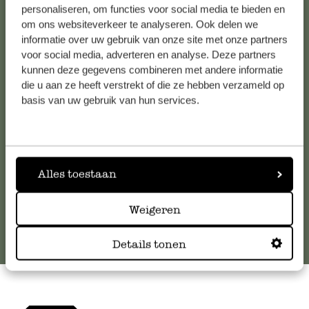
personaliseren, om functies voor social media te bieden en
om ons websiteverkeer te analyseren. Ook delen we
Kundenservice/Hilfe
informatie over uw gebruik van onze site met onze partners
voor social media, adverteren en analyse. Deze partners
kunnen deze gegevens combineren met andere informatie
Falls Sie Fragen haben oder Tipps und Hilfe brauchen, wenden
die u aan ze heeft verstrekt of die ze hebben verzameld op
Sie sich bitte an unseren Kundenservice. Oder lesen Sie hier
basis van uw gebruik van hun services.
die Antworten auf
häufig gestellte Fragen
.
kundenservice@dille-kamille.at
Alles toestaan
Online-Kundenservice
Weigeren
Details tonen