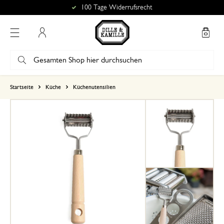
100 Tage Widerrufsrecht
Mein Konto
basierend auf 1 bewertungen
Startseite
Küche
Küchenutensilien
5
4
3
2
1
Ich verwende es für Nudeln ke
Kuchen…