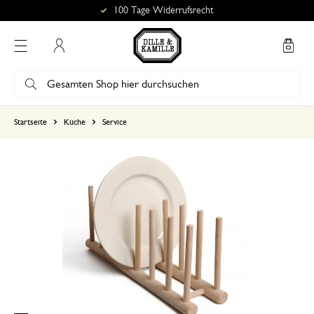
100 Tage Widerrufsrecht
Mein Konto
basierend auf 0 bewertungen
Startseite
Küche
Service