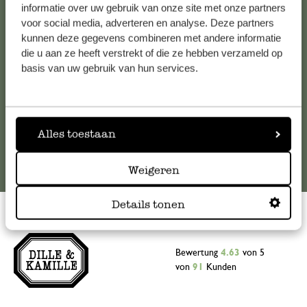
Falls Sie Fragen haben oder Tipps und Hilfe brauchen, wenden
informatie over uw gebruik van onze site met onze partners
Sie sich bitte an unseren Kundenservice. Oder lesen Sie hier
voor social media, adverteren en analyse. Deze partners
kunnen deze gegevens combineren met andere informatie
die Antworten auf
häufig gestellte Fragen
.
die u aan ze heeft verstrekt of die ze hebben verzameld op
basis van uw gebruik van hun services.
kundenservice@dille-kamille.at
Online-Kundenservice
Alles toestaan
Weigeren
Details tonen
Bewertung
4.63
von 5
von
91
Kunden