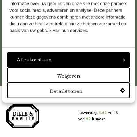
Falls Sie Fragen haben oder Tipps und Hilfe brauchen, wenden
informatie over uw gebruik van onze site met onze partners
Sie sich bitte an unseren Kundenservice. Oder lesen Sie hier
voor social media, adverteren en analyse. Deze partners
kunnen deze gegevens combineren met andere informatie
die Antworten auf
häufig gestellte Fragen
.
die u aan ze heeft verstrekt of die ze hebben verzameld op
basis van uw gebruik van hun services.
kundenservice@dille-kamille.at
Online-Kundenservice
Alles toestaan
Weigeren
Details tonen
Bewertung
4.63
von 5
von
92
Kunden