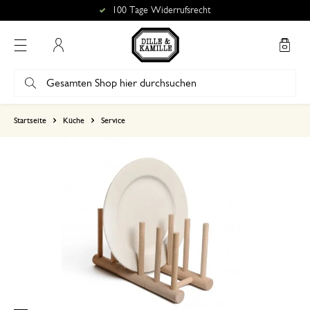
100 Tage Widerrufsrecht
Mein Konto
basierend auf 0 bewertungen
Startseite
Küche
Service