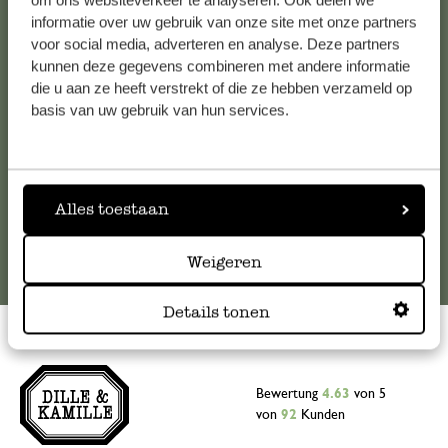
om ons websiteverkeer te analyseren. Ook delen we
informatie over uw gebruik van onze site met onze partners
Falls Sie Fragen haben oder Tipps und Hilfe brauchen, wenden
voor social media, adverteren en analyse. Deze partners
Sie sich bitte an unseren Kundenservice. Oder lesen Sie hier
kunnen deze gegevens combineren met andere informatie
die Antworten auf
häufig gestellte Fragen
.
die u aan ze heeft verstrekt of die ze hebben verzameld op
basis van uw gebruik van hun services.
kundenservice@dille-kamille.at
Online-Kundenservice
Alles toestaan
Weigeren
Details tonen
Bewertung
4.63
von 5
von
92
Kunden