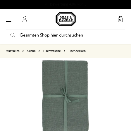
Bewertung 4.86 von 5
Mein Konto
basierend auf 0 bewertungen
Startseite
Küche
Tischwäsche
Tischdecken