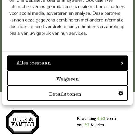
om ons websiteverkeer te analyseren. Ook delen we
informatie over uw gebruik van onze site met onze partners
Falls Sie Fragen haben oder Tipps und Hilfe brauchen, wenden
voor social media, adverteren en analyse. Deze partners
Sie sich bitte an unseren Kundenservice. Oder lesen Sie hier
kunnen deze gegevens combineren met andere informatie
die Antworten auf
häufig gestellte Fragen
.
die u aan ze heeft verstrekt of die ze hebben verzameld op
basis van uw gebruik van hun services.
kundenservice@dille-kamille.at
Online-Kundenservice
Alles toestaan
Weigeren
Details tonen
Bewertung
4.63
von 5
von
92
Kunden