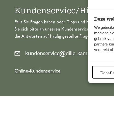
Kundenservice/Hilfe
Deze web
Falls Sie Fragen haben oder Tipps und Hilfe brauche
We gebruike
Sie sich bitte an unseren Kundenservice. Oder lesen 
media te bi
die Antworten auf
häufig gestellte Fragen
.
gebruik van
partners ku
verstrekt o
kundenservice@dille-kamille.at
Online-Kundenservice
Detail