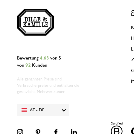
K
H
L
Bewertung
4.63
von 5
Z
von
92
Kunden
G
Alle genannten Preise sind
M
Verbraucherpreise und enthalten die
gesetzliche Mehrwertsteuer.
AT - DE