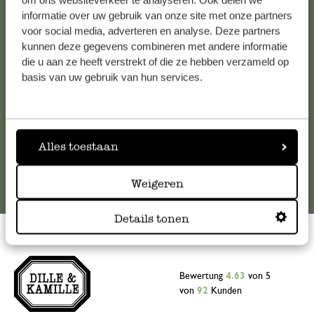
om ons websiteverkeer te analyseren. Ook delen we
informatie over uw gebruik van onze site met onze partners
Falls Sie Fragen haben oder Tipps und Hilfe brauchen, wenden
voor social media, adverteren en analyse. Deze partners
Sie sich bitte an unseren Kundenservice. Oder lesen Sie hier
kunnen deze gegevens combineren met andere informatie
die Antworten auf
häufig gestellte Fragen
.
die u aan ze heeft verstrekt of die ze hebben verzameld op
basis van uw gebruik van hun services.
kundenservice@dille-kamille.at
Online-Kundenservice
Alles toestaan
Weigeren
Details tonen
Bewertung
4.63
von 5
von
92
Kunden