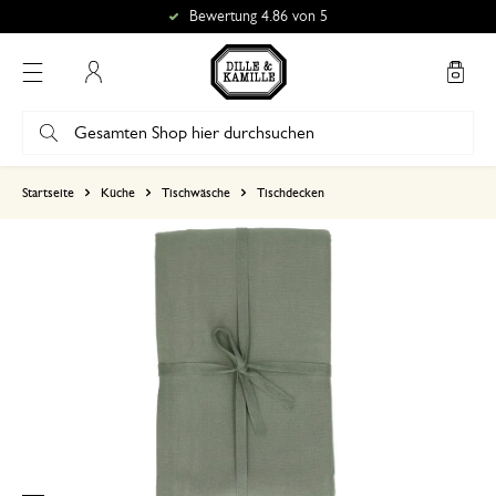
Bewertung 4.86 von 5
Mein Konto
basierend auf 0 bewertungen
Startseite
Küche
Tischwäsche
Tischdecken