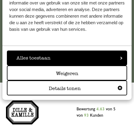
Falls Sie Fragen haben oder Tipps und Hilfe brauchen, wenden
informatie over uw gebruik van onze site met onze partners
Sie sich bitte an unseren Kundenservice. Oder lesen Sie hier
voor social media, adverteren en analyse. Deze partners
die Antworten auf
häufig gestellte Fragen
.
kunnen deze gegevens combineren met andere informatie
die u aan ze heeft verstrekt of die ze hebben verzameld op
basis van uw gebruik van hun services.
kundenservice@dille-kamille.at
Online-Kundenservice
Alles toestaan
Weigeren
Details tonen
Bewertung
4.63
von 5
von
93
Kunden