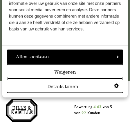
Falls Sie Fragen haben oder Tipps und Hilfe brauchen, wenden
informatie over uw gebruik van onze site met onze partners
Sie sich bitte an unseren Kundenservice. Oder lesen Sie hier
voor social media, adverteren en analyse. Deze partners
kunnen deze gegevens combineren met andere informatie
die Antworten auf
häufig gestellte Fragen
.
die u aan ze heeft verstrekt of die ze hebben verzameld op
basis van uw gebruik van hun services.
kundenservice@dille-kamille.at
Online-Kundenservice
Alles toestaan
Weigeren
Details tonen
Bewertung
4.63
von 5
von
92
Kunden