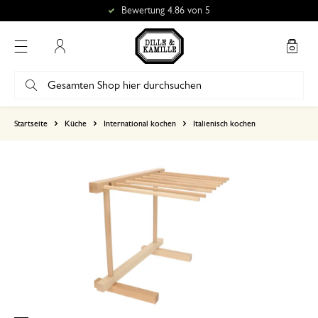
Bewertung 4.86 von 5
Mein Konto
basierend auf 0 bewertungen
Startseite
Küche
International kochen
Italienisch kochen