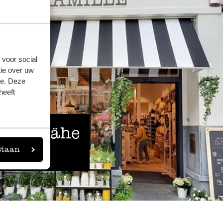
 voor social
ie over uw
se. Deze
heeft
 der Nähe
staan
eigen