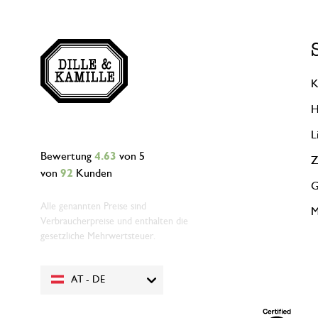
K
H
L
Bewertung
4.63
von 5
Z
von
92
Kunden
G
Alle genannten Preise sind
M
Verbraucherpreise und enthalten die
gesetzliche Mehrwertsteuer.
AT - DE