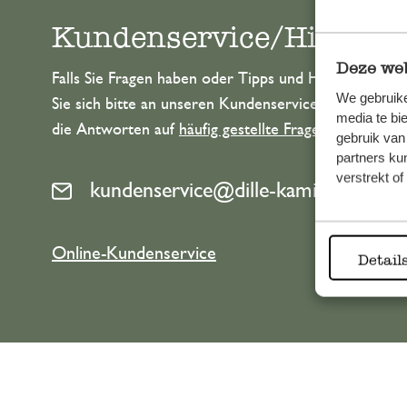
Kundenservice/Hilfe
Deze web
Falls Sie Fragen haben oder Tipps und Hilfe brauche
We gebruike
Sie sich bitte an unseren Kundenservice. Oder lesen 
media te bi
die Antworten auf
häufig gestellte Fragen
.
gebruik van
partners ku
verstrekt o
kundenservice@dille-kamille.at
Online-Kundenservice
Detail