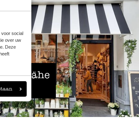
 voor social
ie over uw
se. Deze
heeft
 der Nähe
staan
eigen