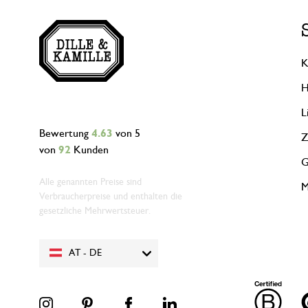
K
H
L
Bewertung
4.63
von 5
Z
von
92
Kunden
G
Alle genannten Preise sind
M
Verbraucherpreise und enthalten die
gesetzliche Mehrwertsteuer.
AT - DE