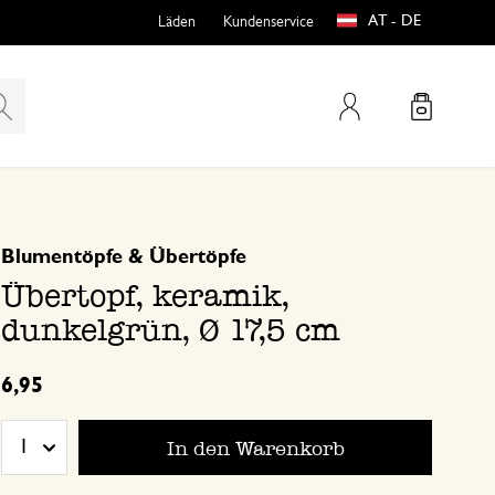
AT - DE
Läden
Kundenservice
Mein Konto
basierend auf 0 bewertungen
Blumentöpfe & Übertöpfe
teln
htungen
Übertopf, keramik,
dunkelgrün, Ø 17,5 cm
6,95
In den Warenkorb
1
e