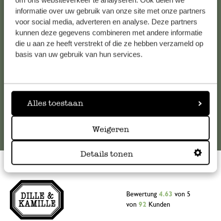
om ons websiteverkeer te analyseren. Ook delen we
informatie over uw gebruik van onze site met onze partners
Falls Sie Fragen haben oder Tipps und Hilfe brauchen, wenden
voor social media, adverteren en analyse. Deze partners
Sie sich bitte an unseren Kundenservice. Oder lesen Sie hier
kunnen deze gegevens combineren met andere informatie
die Antworten auf
häufig gestellte Fragen
.
die u aan ze heeft verstrekt of die ze hebben verzameld op
basis van uw gebruik van hun services.
kundenservice@dille-kamille.at
Online-Kundenservice
Alles toestaan
Weigeren
Details tonen
Bewertung
4.63
von 5
von
92
Kunden