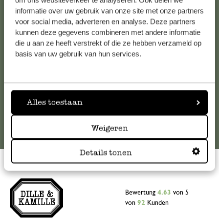
om ons websiteverkeer te analyseren. Ook delen we
informatie over uw gebruik van onze site met onze partners
Falls Sie Fragen haben oder Tipps und Hilfe brauchen, wenden
voor social media, adverteren en analyse. Deze partners
Sie sich bitte an unseren Kundenservice. Oder lesen Sie hier
kunnen deze gegevens combineren met andere informatie
die Antworten auf
häufig gestellte Fragen
.
die u aan ze heeft verstrekt of die ze hebben verzameld op
basis van uw gebruik van hun services.
kundenservice@dille-kamille.at
Online-Kundenservice
Alles toestaan
Weigeren
Details tonen
Bewertung
4.63
von 5
von
92
Kunden