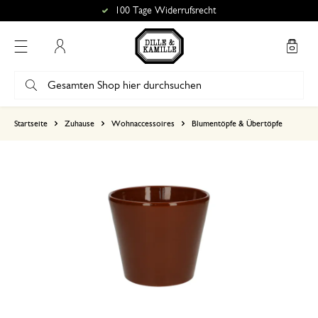
100 Tage Widerrufsrecht
Mein Konto
basierend auf 0 bewertungen
Startseite
Zuhause
Wohnaccessoires
Blumentöpfe & Übertöpfe