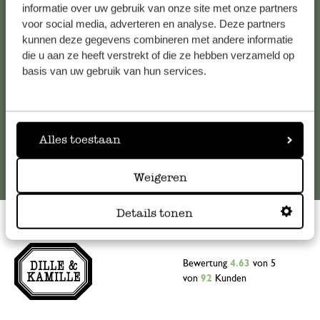
Falls Sie Fragen haben oder Tipps und Hilfe brauchen, wenden
informatie over uw gebruik van onze site met onze partners
Sie sich bitte an unseren Kundenservice. Oder lesen Sie hier
voor social media, adverteren en analyse. Deze partners
kunnen deze gegevens combineren met andere informatie
die Antworten auf
häufig gestellte Fragen
.
die u aan ze heeft verstrekt of die ze hebben verzameld op
basis van uw gebruik van hun services.
kundenservice@dille-kamille.at
Online-Kundenservice
Alles toestaan
Weigeren
Details tonen
Bewertung
4.63
von 5
von
92
Kunden