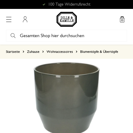
100 Tage Widerrufsrecht
Mein Konto
basierend auf 0 bewertungen
Startseite
Zuhause
Wohnaccessoires
Blumentöpfe & Übertöpfe