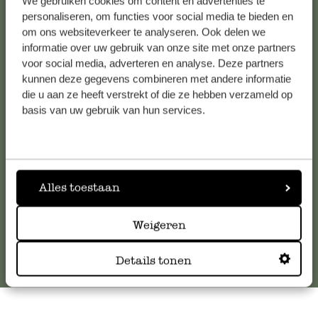
We gebruiken cookies om content en advertenties te
personaliseren, om functies voor social media te bieden en
om ons websiteverkeer te analyseren. Ook delen we
informatie over uw gebruik van onze site met onze partners
Kundenservice/Hilfe
voor social media, adverteren en analyse. Deze partners
kunnen deze gegevens combineren met andere informatie
Falls Sie Fragen haben oder Tipps und Hilfe brauchen, wenden
die u aan ze heeft verstrekt of die ze hebben verzameld op
basis van uw gebruik van hun services.
Sie sich bitte an unseren Kundenservice. Oder lesen Sie hier
die Antworten auf
häufig gestellte Fragen
.
kundenservice@dille-kamille.at
Alles toestaan
Online-Kundenservice
Weigeren
Details tonen