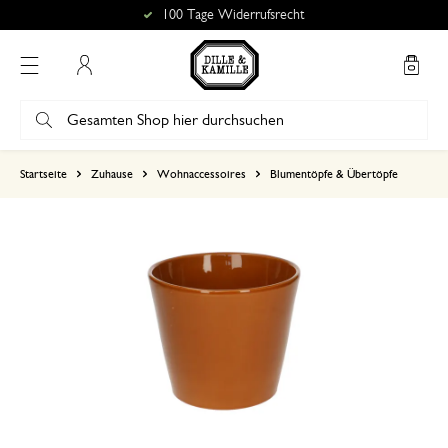
100 Tage Widerrufsrecht
Mein Konto
basierend auf 0 bewertungen
Startseite
Zuhause
Wohnaccessoires
Blumentöpfe & Übertöpfe