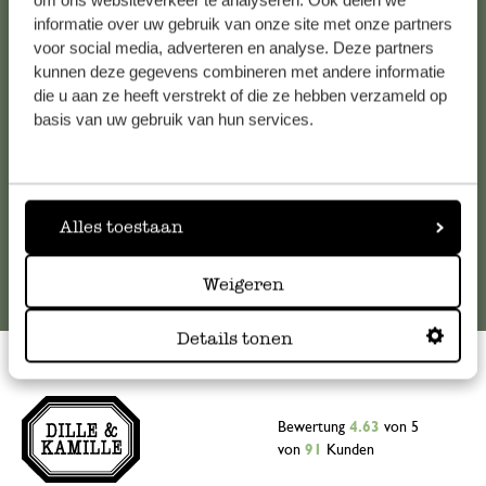
om ons websiteverkeer te analyseren. Ook delen we
informatie over uw gebruik van onze site met onze partners
Falls Sie Fragen haben oder Tipps und Hilfe brauchen, wenden
voor social media, adverteren en analyse. Deze partners
Sie sich bitte an unseren Kundenservice. Oder lesen Sie hier
kunnen deze gegevens combineren met andere informatie
die Antworten auf
häufig gestellte Fragen
.
die u aan ze heeft verstrekt of die ze hebben verzameld op
basis van uw gebruik van hun services.
kundenservice@dille-kamille.at
Online-Kundenservice
Alles toestaan
Weigeren
Details tonen
Bewertung
4.63
von 5
von
91
Kunden