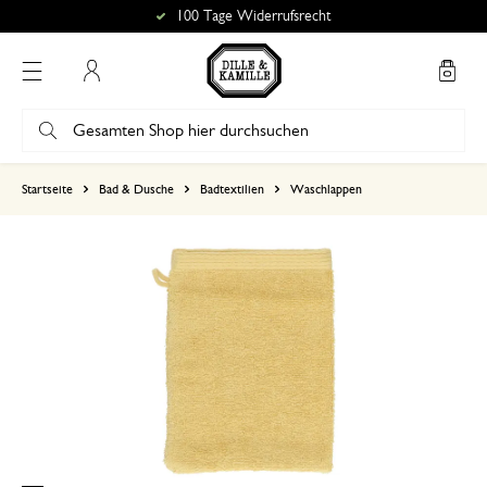
100 Tage Widerrufsrecht
Mein Konto
basierend auf 0 bewertungen
Startseite
Bad & Dusche
Badtextilien
Waschlappen