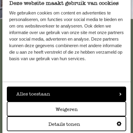
Deze website maakt gebruik van cookies
Immer in der Nähe
We gebruiken cookies om content en advertenties te
personaliseren, om functies voor social media te bieden en
Alle 62 Geschäfte anzeigen
om ons websiteverkeer te analyseren. Ook delen we
informatie over uw gebruik van onze site met onze partners
voor social media, adverteren en analyse. Deze partners
kunnen deze gegevens combineren met andere informatie
Kundenservice/Hilfe
die u aan ze heeft verstrekt of die ze hebben verzameld op
basis van uw gebruik van hun services.
Falls Sie Fragen haben oder Tipps und Hilfe brauchen, wenden
Sie sich bitte an unseren Kundenservice. Oder lesen Sie hier
die Antworten auf
häufig gestellte Fragen
.
Alles toestaan
kundenservice@dille-kamille.at
Weigeren
Online-Kundenservice
Details tonen