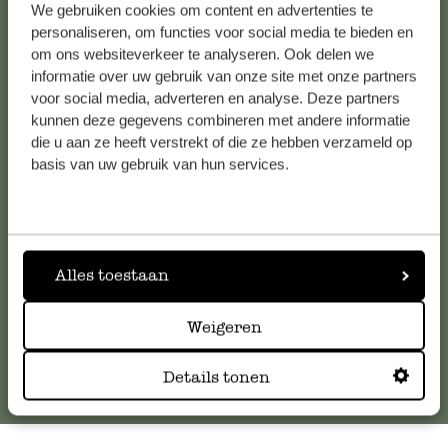
We gebruiken cookies om content en advertenties te
Alle 62 Geschäfte anzeigen
personaliseren, om functies voor social media te bieden en
om ons websiteverkeer te analyseren. Ook delen we
informatie over uw gebruik van onze site met onze partners
Kundenservice/Hilfe
voor social media, adverteren en analyse. Deze partners
kunnen deze gegevens combineren met andere informatie
die u aan ze heeft verstrekt of die ze hebben verzameld op
Falls Sie Fragen haben oder Tipps und Hilfe brauchen, wenden
basis van uw gebruik van hun services.
Sie sich bitte an unseren Kundenservice. Oder lesen Sie hier
die Antworten auf
häufig gestellte Fragen
.
kundenservice@dille-kamille.at
Alles toestaan
Online-Kundenservice
Weigeren
Details tonen