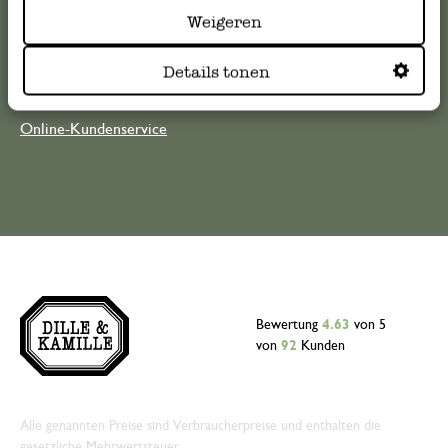
die Antworten auf
häufig gestellte Fragen
.
Weigeren
kundenservice@dille-kamille.at
Details tonen
Online-Kundenservice
Bewertung
4.63
von 5
von
92
Kunden
Alle genannten Preise sind Verbraucherpreise und enthalten die
gesetzliche Mehrwertsteuer.