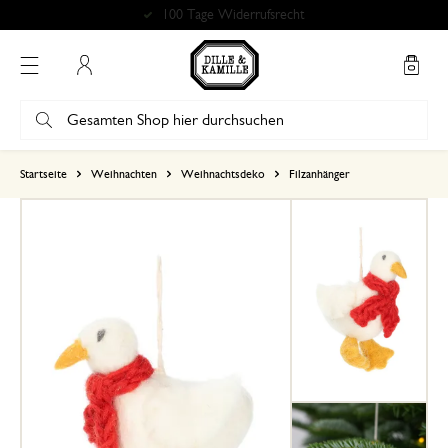
100 Tage Widerrufsrecht
Mein Konto
basierend auf 1 bewertungen
Startseite
Weihnachten
Weihnachtsdeko
Filzanhänger
5
4
3
2
1
6. Dezember 2024
Nur Bewertung, ohne Kommentar