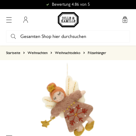
Bewertung 4.86 von 5
Mein Konto
basierend auf 0 bewertungen
Startseite
Weihnachten
Weihnachtsdeko
Filzanhänger