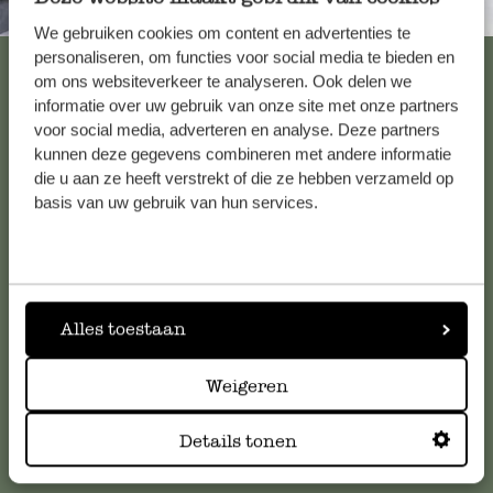
Immer in der Nähe
We gebruiken cookies om content en advertenties te
personaliseren, om functies voor social media te bieden en
Alle 62 Geschäfte anzeigen
om ons websiteverkeer te analyseren. Ook delen we
informatie over uw gebruik van onze site met onze partners
voor social media, adverteren en analyse. Deze partners
kunnen deze gegevens combineren met andere informatie
Kundenservice/Hilfe
die u aan ze heeft verstrekt of die ze hebben verzameld op
basis van uw gebruik van hun services.
Falls Sie Fragen haben oder Tipps und Hilfe brauchen, wenden
Sie sich bitte an unseren Kundenservice. Oder lesen Sie hier
die Antworten auf
häufig gestellte Fragen
.
Alles toestaan
kundenservice@dille-kamille.at
Weigeren
Online-Kundenservice
Details tonen