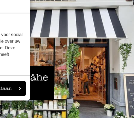
 voor social
ie over uw
se. Deze
heeft
 der Nähe
staan
eigen