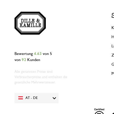
K
H
L
Bewertung
4.63
von 5
Z
von
92
Kunden
G
Alle genannten Preise sind
M
Verbraucherpreise und enthalten die
gesetzliche Mehrwertsteuer.
AT - DE