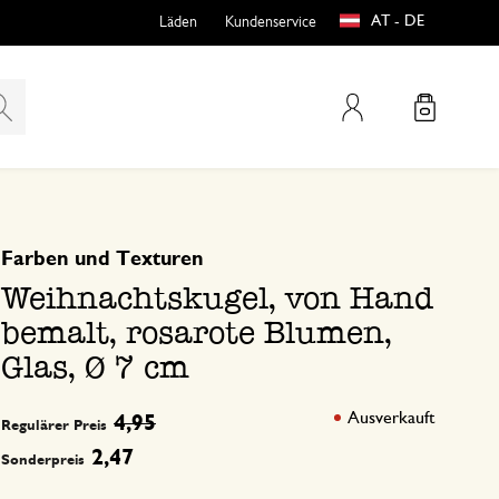
AT - DE
Läden
Kundenservice
Mein Konto
basierend auf 0 bewertungen
Farben und Texturen
teln
htungen
Weihnachtskugel, von Hand
bemalt, rosarote Blumen,
Glas, Ø 7 cm
Ausverkauft
4,95
Regulärer Preis
e
2,47
Sonderpreis