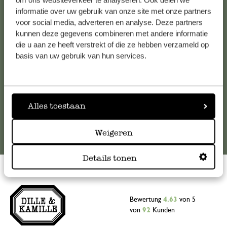
om ons websiteverkeer te analyseren. Ook delen we
informatie over uw gebruik van onze site met onze partners
Falls Sie Fragen haben oder Tipps und Hilfe brauchen, wenden
voor social media, adverteren en analyse. Deze partners
Sie sich bitte an unseren Kundenservice. Oder lesen Sie hier
kunnen deze gegevens combineren met andere informatie
die Antworten auf
häufig gestellte Fragen
.
die u aan ze heeft verstrekt of die ze hebben verzameld op
basis van uw gebruik van hun services.
kundenservice@dille-kamille.at
Online-Kundenservice
Alles toestaan
Weigeren
Details tonen
Bewertung
4.63
von 5
von
92
Kunden