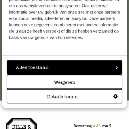
om ons websiteverkeer te analyseren. Ook delen we
Kundenservice/Hilfe
informatie over uw gebruik van onze site met onze partners
voor social media, adverteren en analyse. Deze partners
Falls Sie Fragen haben oder Tipps und Hilfe brauchen, wenden
kunnen deze gegevens combineren met andere informatie
Sie sich bitte an unseren Kundenservice. Oder lesen Sie hier
die u aan ze heeft verstrekt of die ze hebben verzameld op
die Antworten auf
häufig gestellte Fragen
.
basis van uw gebruik van hun services.
kundenservice@dille-kamille.at
Alles toestaan
Online-Kundenservice
Weigeren
Details tonen
Bewertung
4.63
von 5