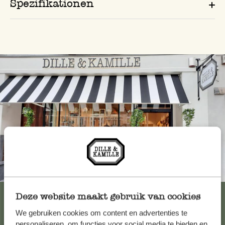
Spezifikationen
Immer in der Nähe
Alle 62 Geschäfte anzeigen
Deze website maakt gebruik van cookies
We gebruiken cookies om content en advertenties te
personaliseren, om functies voor social media te bieden en