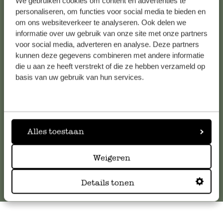
We gebruiken cookies om content en advertenties te
personaliseren, om functies voor social media te bieden en
om ons websiteverkeer te analyseren. Ook delen we
informatie over uw gebruik van onze site met onze partners
Kundenservice/Hilfe
voor social media, adverteren en analyse. Deze partners
kunnen deze gegevens combineren met andere informatie
Falls Sie Fragen haben oder Tipps und Hilfe brauchen, wenden
die u aan ze heeft verstrekt of die ze hebben verzameld op
basis van uw gebruik van hun services.
Sie sich bitte an unseren Kundenservice. Oder lesen Sie hier
die Antworten auf
häufig gestellte Fragen
.
kundenservice@dille-kamille.at
Alles toestaan
Online-Kundenservice
Weigeren
Details tonen