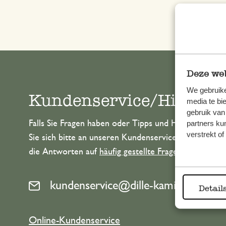
Deze web
We gebruike
Kundenservice/Hilfe
media te bi
gebruik van
partners ku
Falls Sie Fragen haben oder Tipps und Hilfe brauche
verstrekt o
Sie sich bitte an unseren Kundenservice. Oder lesen 
die Antworten auf
häufig gestellte Fragen
.
kundenservice@dille-kamille.at
Detail
Online-Kundenservice