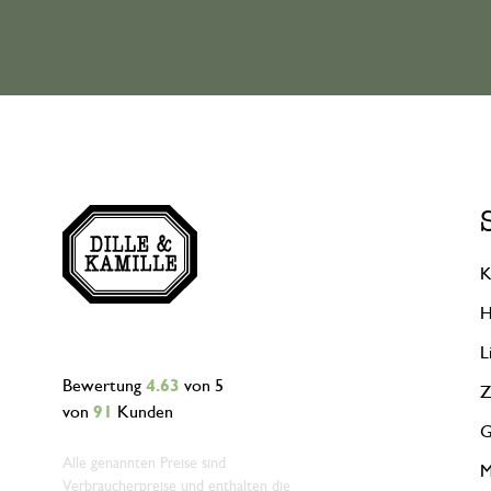
K
H
L
Bewertung
4.63
von 5
Z
von
91
Kunden
G
Alle genannten Preise sind
M
Verbraucherpreise und enthalten die