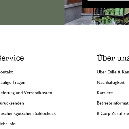
Service
Über un
ontakt
Über Dille & Kam
äufige Fragen
Nachhaltigkeit
ieferung und Versandkosten
Karriere
urücksenden
Betriebsinformat
eschenkgutschein Saldocheck
B Corp Zertifizi
ehr Info…