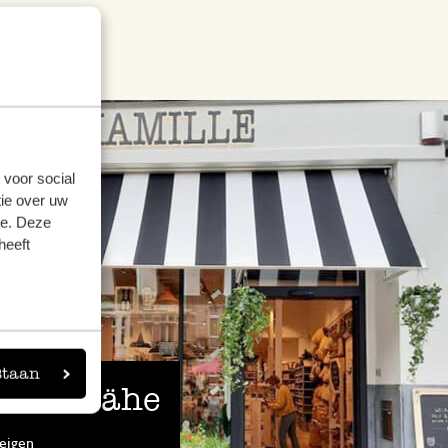
 voor social
ie over uw
se. Deze
heeft
staan
 der Nähe
eigen