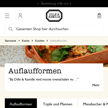
Bewertung 4.86 von 5
Mein Konto
Startseite
Küche
Kochen
Auflaufformen
Auflaufformen
Bij Dille & Kamille vind mooie ovenschalen voor heerlijke gerechten. We hebben bovendien een zeer ruim assortiment, zodat elke thuiskok een favoriet uit kan zoeken.
Mehr
Auflaufformen
Töpfe und Pfannen
Messbecher & M