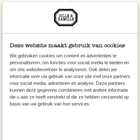
Auflaufform mit kleinen
Auflaufform, weiß, Porzellan,
Zweigen, Terrakotta, Ø 25 cm
19,5 cm
9,95
12,95
inkl. MwSt zzgl. Versandkosten
inkl. MwSt zzgl. Versandkosten
Deze website maakt gebruik van cookies
We gebruiken cookies om content en advertenties te
personaliseren, om functies voor social media te bieden en
om ons websiteverkeer te analyseren. Ook delen we
informatie over uw gebruik van onze site met onze partners
voor social media, adverteren en analyse. Deze partners
kunnen deze gegevens combineren met andere informatie
die u aan ze heeft verstrekt of die ze hebben verzameld op
basis van uw gebruik van hun services.
Tajine, rotes Steingut, 4-6
Auflaufform, Terrakotta, 20 x
Personen, Ø 29 cm
27 cm
41,95
12,95