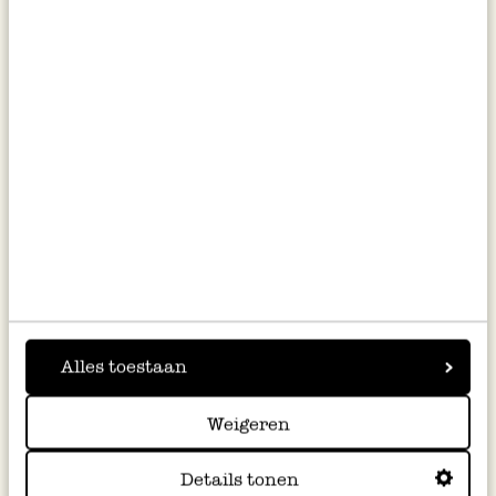
inkl. MwSt zzgl. Versandkosten
inkl. MwSt zzgl. Versandkosten
Auflaufform met kleinen
Auflaufform mit Zweiggirlande,
Zweigen, Terrakotta, Ø 18 cm
Terrakotta, Ø 21 cm
Alles toestaan
6,95
8,95
Weigeren
inkl. MwSt zzgl. Versandkosten
inkl. MwSt zzgl. Versandkosten
Details tonen