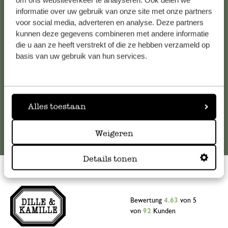
om ons websiteverkeer te analyseren. Ook delen we
informatie over uw gebruik van onze site met onze partners
Falls Sie Fragen haben oder Tipps und Hilfe brauchen, wenden
voor social media, adverteren en analyse. Deze partners
Sie sich bitte an unseren Kundenservice. Oder lesen Sie hier
kunnen deze gegevens combineren met andere informatie
die Antworten auf
häufig gestellte Fragen
.
die u aan ze heeft verstrekt of die ze hebben verzameld op
basis van uw gebruik van hun services.
kundenservice@dille-kamille.at
Online-Kundenservice
Alles toestaan
Weigeren
Details tonen
Bewertung
4.63
von 5
von
92
Kunden