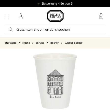
Bewertung 4.86 von 5
Mein Konto
basierend auf 0 bewertungen
Startseite
Küche
Service
Becher
Giebel-Becher