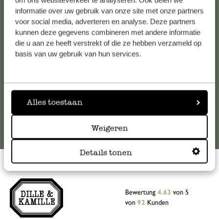
om ons websiteverkeer te analyseren. Ook delen we
informatie over uw gebruik van onze site met onze partners
Falls Sie Fragen haben oder Tipps und Hilfe brauchen, wenden
voor social media, adverteren en analyse. Deze partners
Sie sich bitte an unseren Kundenservice. Oder lesen Sie hier
kunnen deze gegevens combineren met andere informatie
die Antworten auf
häufig gestellte Fragen
.
die u aan ze heeft verstrekt of die ze hebben verzameld op
basis van uw gebruik van hun services.
kundenservice@dille-kamille.at
Online-Kundenservice
Alles toestaan
Weigeren
Details tonen
Bewertung
4.63
von 5
von
92
Kunden