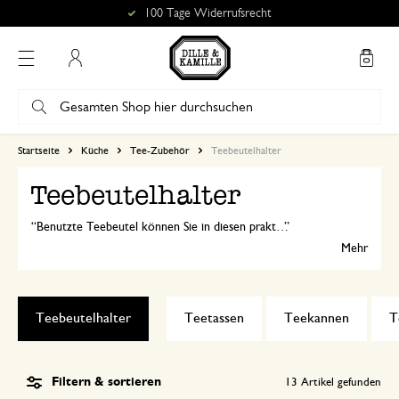
100 Tage Widerrufsrecht
Mein Konto
Startseite
Küche
Tee-Zubehör
Teebeutelhalter
Teebeutelhalter
Benutzte Teebeutel können Sie in diesen praktischen und hübschen Teebeutelhalter ablegen. Sehen Sie sich hier verschiedene Teebeutelablagen an. Bestellen Sie online oder besuchen Sie eins unserer Geschäfte.
Mehr
Teebeutelhalter
Teetassen
Teekannen
T
Filtern & sortieren
13
Artikel gefunden