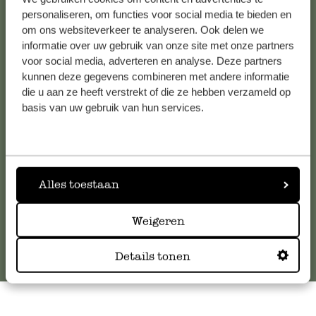
personaliseren, om functies voor social media te bieden en
om ons websiteverkeer te analyseren. Ook delen we
informatie over uw gebruik van onze site met onze partners
Kundenservice/Hilfe
voor social media, adverteren en analyse. Deze partners
kunnen deze gegevens combineren met andere informatie
Falls Sie Fragen haben oder Tipps und Hilfe brauchen, wenden
die u aan ze heeft verstrekt of die ze hebben verzameld op
Sie sich bitte an unseren Kundenservice. Oder lesen Sie hier
basis van uw gebruik van hun services.
die Antworten auf
häufig gestellte Fragen
.
kundenservice@dille-kamille.at
Alles toestaan
Online-Kundenservice
Weigeren
Details tonen