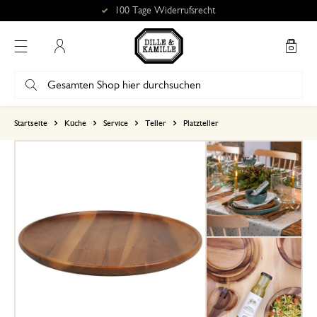
100 Tage Widerrufsrecht
Mein Konto
basierend auf 0 bewertungen
Startseite
Küche
Service
Teller
Platzteller