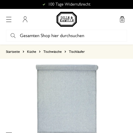
100 Tage Widerrufsrecht
Mein Konto
basierend auf 0 bewertungen
Startseite
Küche
Tischwäsche
Tischläufer