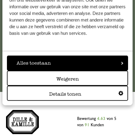
om ons websiteverkeer te analyseren. Ook delen we
informatie over uw gebruik van onze site met onze partners
Falls Sie Fragen haben oder Tipps und Hilfe brauchen, wenden
voor social media, adverteren en analyse. Deze partners
Sie sich bitte an unseren Kundenservice. Oder lesen Sie hier
kunnen deze gegevens combineren met andere informatie
die Antworten auf
häufig gestellte Fragen
.
die u aan ze heeft verstrekt of die ze hebben verzameld op
basis van uw gebruik van hun services.
kundenservice@dille-kamille.at
Online-Kundenservice
Alles toestaan
Weigeren
Details tonen
Bewertung
4.63
von 5
von
91
Kunden