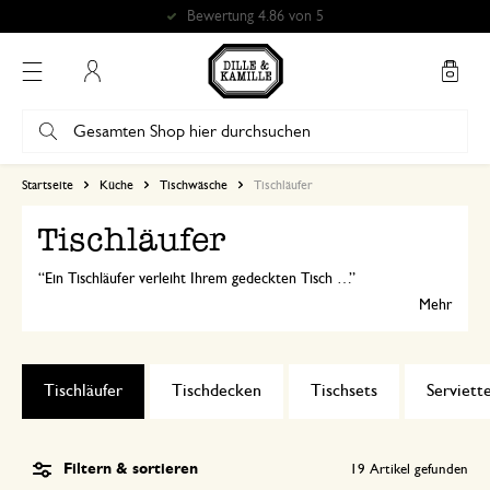
Bewertung 4.86 von 5
Mein Konto
Startseite
Küche
Tischwäsche
Tischläufer
Tischläufer
Ein Tischläufer verleiht Ihrem gedeckten Tisch das gewisse Etwas – ideal für festliche Anlässe und perfekt kombinierbar mit
Mehr
Tischläufer
Tischdecken
Tischsets
Serviett
Filtern & sortieren
19
Artikel gefunden