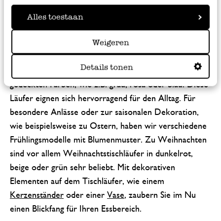
Dekogrundlage.
Alles toestaan
Tischläufer für jeden Anlass
Weigeren
Sie können Tischläufer zu jedem Anlass verwenden.
Details tonen
Wir haben bei Dille & Kamille schlichte Modelle in
gedeckten Farben, wie z.B. grau, rosa oder blau. Diese
Läufer eignen sich hervorragend für den Alltag. Für
besondere Anlässe oder zur saisonalen Dekoration,
wie beispielsweise zu Ostern, haben wir verschiedene
Frühlingsmodelle mit Blumenmuster. Zu Weihnachten
sind vor allem Weihnachtstischläufer in dunkelrot,
beige oder grün sehr beliebt. Mit dekorativen
Elementen auf dem Tischläufer, wie einem
Kerzenständer
oder einer
Vase
, zaubern Sie im Nu
einen Blickfang für Ihren Essbereich.