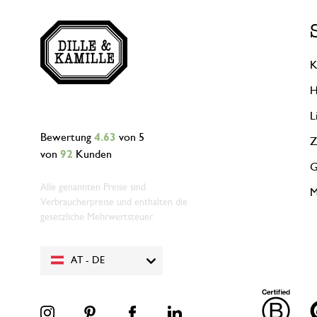
K
H
L
Bewertung
4.63
von 5
Z
von
92
Kunden
G
Alle genannten Preise sind
M
Verbraucherpreise und enthalten die
gesetzliche Mehrwertsteuer.
AT - DE