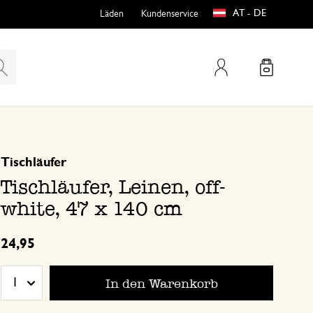
AT - DE
Läden
Kundenservice
Mein Konto
basierend auf 0 bewertungen
Tischläufer
teln
htungen
Tischläufer, Leinen, off-
white, 47 x 140 cm
24,95
In den Warenkorb
1
e