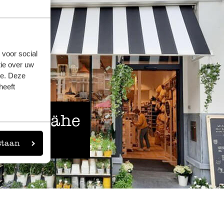
 voor social
ie over uw
se. Deze
heeft
 der Nähe
staan
eigen