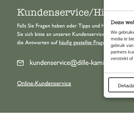
Kundenservice/Hilfe
Deze web
Falls Sie Fragen haben oder Tipps und Hilfe brauche
We gebruike
Sie sich bitte an unseren Kundenservice. Oder lesen 
media te bi
die Antworten auf
häufig gestellte Fragen
.
gebruik van
partners ku
verstrekt o
kundenservice@dille-kamille.at
Online-Kundenservice
Detail