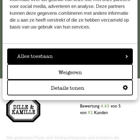
Sie sich bitte an unseren Kundenservice. Oder lesen Sie hier
voor social media, adverteren en analyse. Deze partners
die Antworten auf
häufig gestellte Fragen
.
kunnen deze gegevens combineren met andere informatie
die u aan ze heeft verstrekt of die ze hebben verzameld op
kundenservice@dille-kamille.at
basis van uw gebruik van hun services.
Online-Kundenservice
Alles toestaan
Weigeren
Details tonen
Bewertung
4.63
von 5
von
92
Kunden
Alle genannten Preise sind Verbraucherpreise und enthalten die