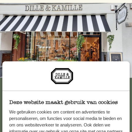
Immer in der Nähe
Alle 62 Geschäfte anzeigen
Deze website maakt gebruik van cookies
Kundenservice/Hilfe
We gebruiken cookies om content en advertenties te
personaliseren, om functies voor social media te bieden en
om ons websiteverkeer te analyseren. Ook delen we
Falls Sie Fragen haben oder Tipps und Hilfe brauchen, wenden
informatie over uw gebruik van onze site met onze partners