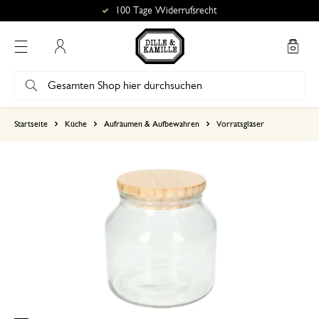
100 Tage Widerrufsrecht
Mein Konto
basierend auf 0 bewertungen
Startseite
Küche
Aufräumen & Aufbewahren
Vorratsgläser