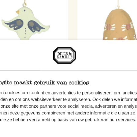
nachtsanhänger Vogel,
Weihnachtsanhänger Gloc
woll-Maché, 7,5 cm
Baumwoll-Maché, okergelb
site maakt gebruik van cookies
2,97
n cookies om content en advertenties te personaliseren, om functies
eden en om ons websiteverkeer te analyseren. Ook delen we informat
 MwSt zzgl. Versandkosten
inkl. MwSt zzgl. Versandkoste
 onze site met onze partners voor social media, adverteren en analy
erkauft
Ausverkauft
nnen deze gegevens combineren met andere informatie die u aan ze 
f die ze hebben verzameld op basis van uw gebruik van hun services.
%