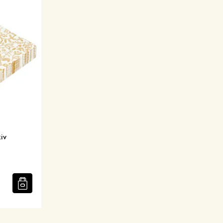
tiv
n