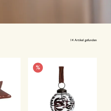
14
Artikel gefunden
%