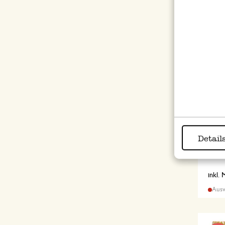
Anhän
Ø10
Detail
1,97
inkl.
Ausv