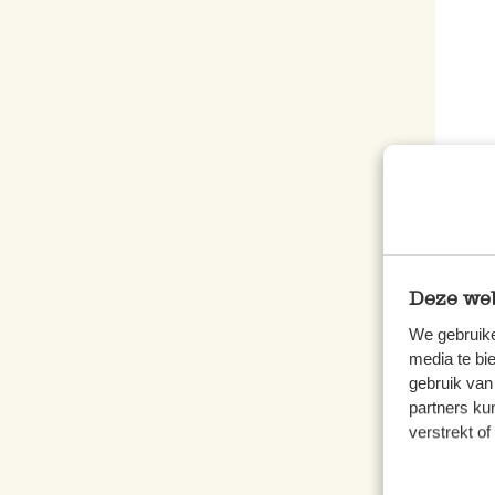
Weih
Baum
Deze web
3,97
We gebruike
media te bi
inkl.
gebruik van
Ausv
partners ku
verstrekt o
%