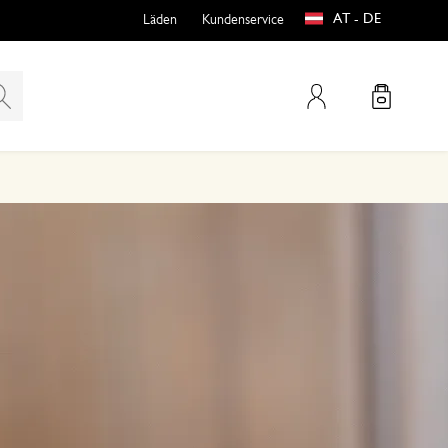
AT - DE
Läden
Kundenservice
Mein Konto
teln
htungen
e