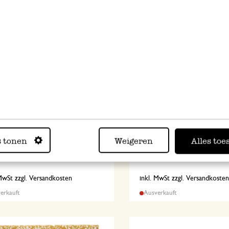
ger Stern, Papier, rotbraun,
Weihnachtsstrumpf mit Z
 cm
Filz, sandf., ca. 38 x 24 cm
s tonen
Weigeren
Alles toe
7,97
 MwSt zzgl. Versandkosten
inkl. MwSt zzgl. Versandkoste
erkauft
Ausverkauft