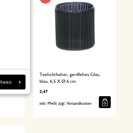
weigen,
Teelichthalter, geriffeltes Glas,
blau, 6,5 X Ø 6 cm
staan
2,47
n
inkl. MwSt zzgl. Versandkosten