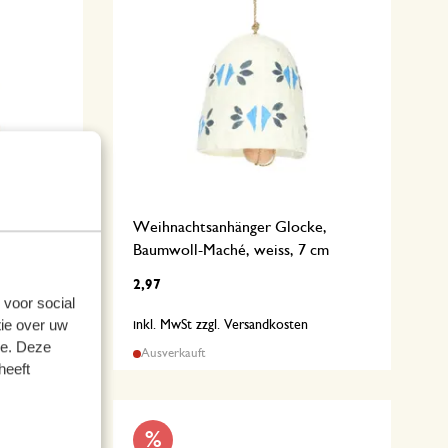
ke,
Weihnachtsanhänger Glocke,
, 7 cm
Baumwoll-Maché, weiss, 7 cm
2,97
 voor social
ie over uw
n
inkl. MwSt zzgl. Versandkosten
se. Deze
Ausverkauft
heeft
%