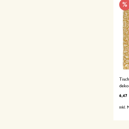
%
Tisc
dekor
6,47
inkl.