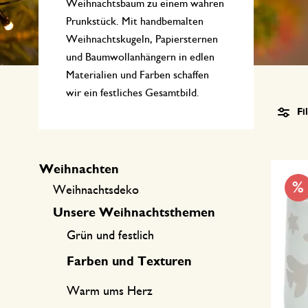
Küchentextilien
Kerzen
Süßwaren
Weihnachtsbaum zu einem wahren
Prunkstück. Mit handbemalten
Tischwäsche
Kerzenhalter
Weihnachtskugeln, Papiersternen
und Baumwollanhängern in edlen
Tee-Zubehör
Körbe
Materialien und Farben schaffen
Kaffee-Zubehör
Schreiben & Hobby
wir ein festliches Gesamtbild.
Fi
Besteck
Taschen
International kochen
Weihnachten
%
Weihnachtsdeko
Unsere Weihnachtsthemen
Grün und festlich
Farben und Texturen
Warm ums Herz