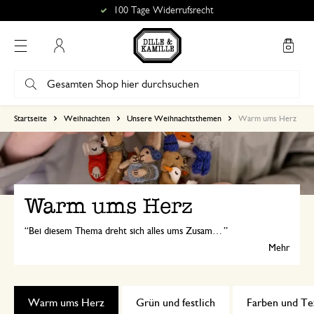
100 Tage Widerrufsrecht
Mein Konto
Startseite
Weihnachten
Unsere Weihnachtsthemen
Warm ums Herz
Warm ums Herz
Bei diesem Thema dreht sich alles ums Zusammensein. Unsere tierischen Freunde feiern Weihnachten mit Familie und Freunden, gemütlich am Tisch oder am Kamin.
Mehr
Warm ums Herz
Grün und festlich
Farben und Te