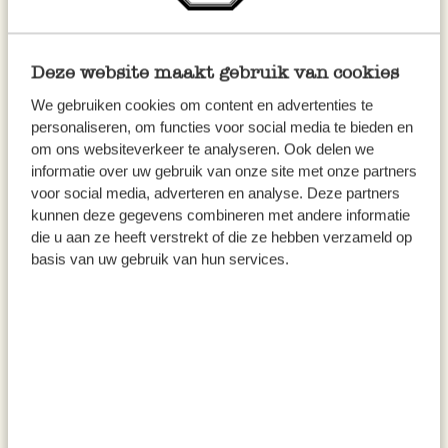
Weihnachtsanhänger blaue
Weihnachtsanhänger Stern,
Taube, Baumwoll-Maché, 6 cm
Baumwoll-Maché, grün, 7,5 cm
Deze website maakt gebruik van cookies
3,47
2,97
We gebruiken cookies om content en advertenties te
personaliseren, om functies voor social media te bieden en
inkl. MwSt zzgl. Versandkosten
inkl. MwSt zzgl. Versandkosten
om ons websiteverkeer te analyseren. Ook delen we
Ausverkauft
Ausverkauft
informatie over uw gebruik van onze site met onze partners
voor social media, adverteren en analyse. Deze partners
kunnen deze gegevens combineren met andere informatie
%
%
die u aan ze heeft verstrekt of die ze hebben verzameld op
basis van uw gebruik van hun services.
Anhänger Pilz, Glas, grün, 9 cm
Kerze Birne, gelb, Ø11 X 7,5
cm