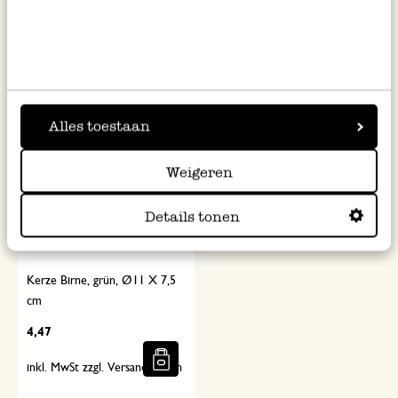
1,47
4,47
inkl. MwSt zzgl. Versandkosten
inkl. MwSt zzgl. Versandkosten
Ausverkauft
%
Alles toestaan
Weigeren
Details tonen
Kerze Birne, grün, Ø11 X 7,5
cm
4,47
inkl. MwSt zzgl. Versandkosten