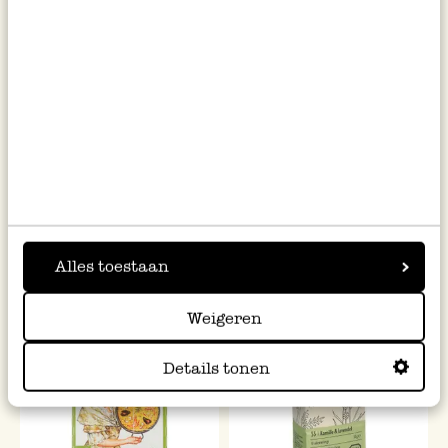
Balsamico Himbeer, biologisch
Karamellbonbons in
250 ml
Holzschachtel, 50 g
9,95
4,50
39,80 / kg
90,00 / kg
inkl. MwSt zzgl. Versandkosten
inkl. MwSt zzgl. Versandkosten
Alles toestaan
Weigeren
Details tonen