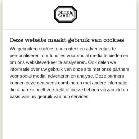
Sie den Vanille-Extrakt hinzu und mischen Sie
alles gut.
Vermischen Sie nun die Eier-Buttermischung
mit den trockenen Zutaten.
Deze website maakt gebruik van cookies
Geben Sie den Teig in die Gugelhupfform.
We gebruiken cookies om content en advertenties te
personaliseren, om functies voor social media te bieden en
Backen Sie den Gugelhupf ca. 45 Minuten und
om ons websiteverkeer te analyseren. Ook delen we
informatie over uw gebruik van onze site met onze partners
prüfen Sie mit einem Kuchentester, ob der
voor social media, adverteren en analyse. Deze partners
Kuchen gar ist.
kunnen deze gegevens combineren met andere informatie
die u aan ze heeft verstrekt of die ze hebben verzameld op
Lassen Sie den Kuchen ca. 10 Minuten in der
basis van uw gebruik van hun services.
Form abkühlen und stützen Sie ihn dann
vorsichtig auf ein Kuchengitter zum weiteren
Abkühlen.
Servieren Sie den Gugelhupf auf einem